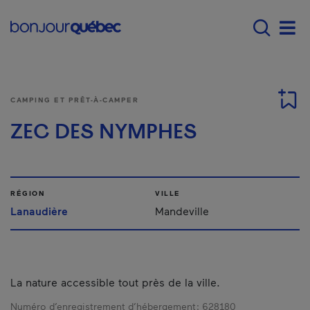
Passer au contenu principal
Main navigation - F
Men
CAMPING ET PRÊT-À-CAMPER
ZEC DES NYMPHES
RÉGION
VILLE
Lanaudière
Mandeville
La nature accessible tout près de la ville.
Numéro d’enregistrement d’hébergement :
628180