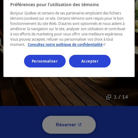
Préférences pour l’utilisation des témoins
Bonjour Québec et certains de ses partenaires emploient des fichiers
témoins (cookies) sur ce site. Certains témoins sont requis pour le bon
fonctionnement du site Web. D’autres sont optionnels et nous aident à
améliorer la navigation sur le site, analyser son utilisation et contribuer
à nos efforts de marketing pour vous offrir une meilleure expérience.
Vous pouvez accepter, refuser ou personnaliser vos choix à tout
- Cet hyperlien s'ouvr
moment.
Consultez notre politique de confidentialité
Personnaliser
Accepter
1 / 14
- Cet hyperlien s'ouvrira 
Réserver