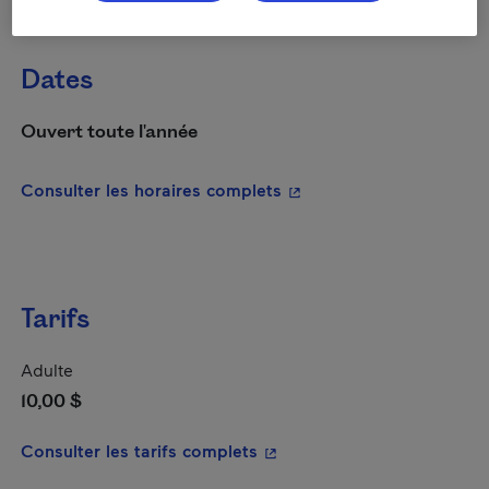
Dates
Ouvert toute l'année
- Cet hyperlien s'ouvrira
Consulter les horaires complets
Tarifs
Adulte
10,00 $
- Cet hyperlien s'ouvrira da
Consulter les tarifs complets