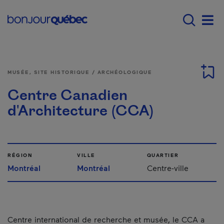
Passer au contenu principal
Main navigation - F
Men
MUSÉE, SITE HISTORIQUE / ARCHÉOLOGIQUE
Centre Canadien
d'Architecture (CCA)
RÉGION
VILLE
QUARTIER
Montréal
Montréal
Centre-ville
Centre international de recherche et musée, le CCA a