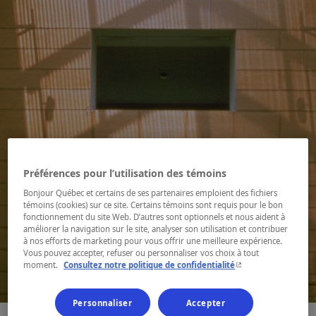
Préférences pour l’utilisation des témoins
Bonjour Québec et certains de ses partenaires emploient des fichiers
témoins (cookies) sur ce site. Certains témoins sont requis pour le bon
fonctionnement du site Web. D’autres sont optionnels et nous aident à
améliorer la navigation sur le site, analyser son utilisation et contribuer
à nos efforts de marketing pour vous offrir une meilleure expérience.
Vous pouvez accepter, refuser ou personnaliser vos choix à tout
- Cet hyperlien s'ouvr
moment.
Consultez notre politique de confidentialité
1 / 4
Personnaliser
Accepter