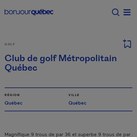
Passer au contenu principal
Main navigation - F
Men
GOLF
Club de golf Métropolitain
Québec
RÉGION
VILLE
Québec
Québec
Magnifique 9 trous de par 36 et superbe 9 trous de par