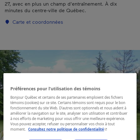
27, avec en plus un champ d'entraînement. À dix
minutes du centre-ville de Québec.
Carte et coordonnées
Préférences pour l’utilisation des témoins
Bonjour Québec et certains de ses partenaires emploient des fichiers
témoins (cookies) sur ce site. Certains témoins sont requis pour le bon
fonctionnement du site Web. D’autres sont optionnels et nous aident à
améliorer la navigation sur le site, analyser son utilisation et contribuer
à nos efforts de marketing pour vous offrir une meilleure expérience.
Vous pouvez accepter, refuser ou personnaliser vos choix à tout
- Cet hyperlien s'ouvr
moment.
Consultez notre politique de confidentialité