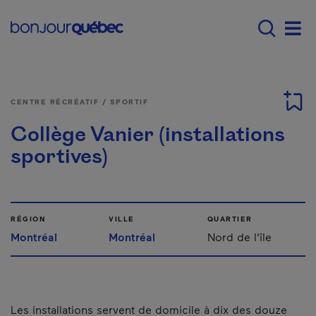
Passer au contenu principal
Main navigation - F
Men
CENTRE RÉCRÉATIF / SPORTIF
Collège Vanier (installations
sportives)
RÉGION
VILLE
QUARTIER
Montréal
Montréal
Nord de l'île
Les installations servent de domicile à dix des douze