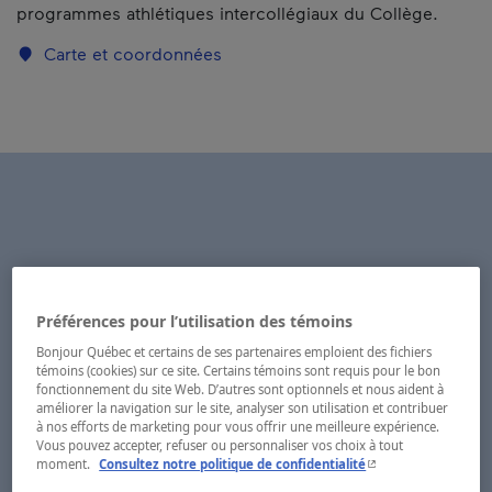
programmes athlétiques intercollégiaux du Collège.
Carte et coordonnées
Préférences pour l’utilisation des témoins
Bonjour Québec et certains de ses partenaires emploient des fichiers
témoins (cookies) sur ce site. Certains témoins sont requis pour le bon
fonctionnement du site Web. D’autres sont optionnels et nous aident à
améliorer la navigation sur le site, analyser son utilisation et contribuer
à nos efforts de marketing pour vous offrir une meilleure expérience.
Vous pouvez accepter, refuser ou personnaliser vos choix à tout
- Cet hyperlien s'ouvr
moment.
Consultez notre politique de confidentialité