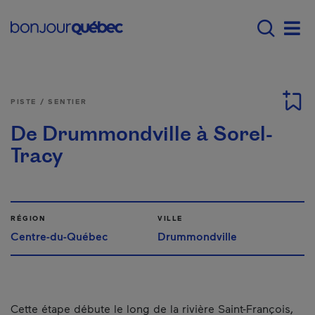
Passer au contenu principal
Main navigation - F
Men
PISTE / SENTIER
De Drummondville à Sorel-
Tracy
RÉGION
VILLE
Centre-du-Québec
Drummondville
Cette étape débute le long de la rivière Saint-François,