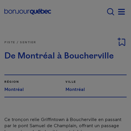
Passer au contenu principal
Main navigation - F
Men
PISTE / SENTIER
De Montréal à Boucherville
RÉGION
VILLE
Montréal
Montréal
Ce tronçon relie Griffintown à Boucherville en passant
par le pont Samuel de Champlain, offrant un passage