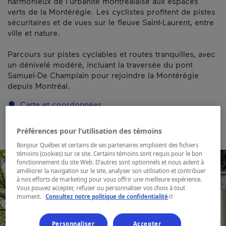
harmonieux de l’urbanité montréalaise aux espaces
verts de la Montérégie. Les cyclistes profitent de pistes
sécuritaires et de vues sur le fleuve Saint-Laurent, entre
ville et nature.
Parcours sur pistes cyclables et routes tranquilles, avec
un dénivelé modéré, incluant la traversée du pont
Samuel-De Champlain pour rejoindre la Montérégie
depuis Montréal.
Carte et coordonnées
Préférences pour l’utilisation des témoins
Bonjour Québec et certains de ses partenaires emploient des fichiers
témoins (cookies) sur ce site. Certains témoins sont requis pour le bon
fonctionnement du site Web. D’autres sont optionnels et nous aident à
améliorer la navigation sur le site, analyser son utilisation et contribuer
à nos efforts de marketing pour vous offrir une meilleure expérience.
Vous pouvez accepter, refuser ou personnaliser vos choix à tout
- Cet hyperlien s'ouvr
moment.
Consultez notre politique de confidentialité
Personnaliser
Accepter