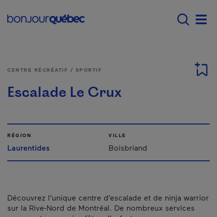
Passer au contenu principal
Main navigation - F
Men
CENTRE RÉCRÉATIF / SPORTIF
Escalade Le Crux
RÉGION
VILLE
Laurentides
Boisbriand
Découvrez l’unique centre d’escalade et de ninja warrior
sur la Rive-Nord de Montréal. De nombreux services