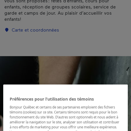
vous sont proposés : fêtes d’enfants, cours pour
enfants, réception de groupes scolaires, service de
garde et camps de jour. Au plaisir d’accueillir vos
enfants!
Carte et coordonnées
Préférences pour l’utilisation des témoins
Bonjour Québec et certains de ses partenaires emploient des fichiers
témoins (cookies) sur ce site. Certains témoins sont requis pour le bon
fonctionnement du site Web. D’autres sont optionnels et nous aident à
améliorer la navigation sur le site, analyser son utilisation et contribuer
à nos efforts de marketing pour vous offrir une meilleure expérience.