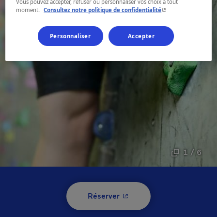
Vous pouvez accepter, refuser ou personnaliser vos choix à tout
- Cet hyperlien s'ouvr
moment.
Consultez notre politique de confidentialité
Personnaliser
Accepter
1 / 6
- Cet hyperlien s'ouvrira 
Réserver