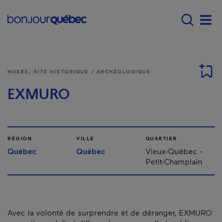
Passer au contenu principal
Main navigation - F
Men
MUSÉE, SITE HISTORIQUE / ARCHÉOLOGIQUE
EXMURO
RÉGION
VILLE
QUARTIER
Québec
Québec
Vieux-Québec -
Petit-Champlain
Avec la volonté de surprendre et de déranger, EXMURO