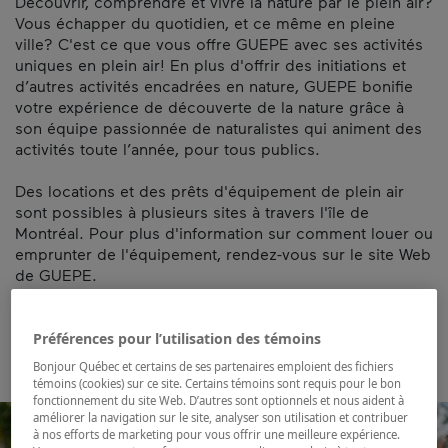
Découvrir, comprendre et vivre la nature par le plein air?
Vous échapper du quotidien, et ce même en pleine
ville? C'est ce que vous offre GUEPE avec ses activités
uniques en plein air! En plus d'offrir des initiations et
d’autres activités encadrées en nature, GUEPE bonifie
votre expérience de découverte de la nature grâce à
son équipe passionnée de naturalistes qui animent des
activités toute l’année, pour tous publics.
Des locations et des prêts d'équipement de plein air
sont possibles à plusieurs sites à travers l'île de
Montréal. Pour plus d'information sur comment louer ou
emprunter de l'équipement, rendez-vous sur le site Web
de GUEPE.
Carte et coordonnées
Préférences pour l’utilisation des témoins
Bonjour Québec et certains de ses partenaires emploient des fichiers
témoins (cookies) sur ce site. Certains témoins sont requis pour le bon
fonctionnement du site Web. D’autres sont optionnels et nous aident à
améliorer la navigation sur le site, analyser son utilisation et contribuer
à nos efforts de marketing pour vous offrir une meilleure expérience.