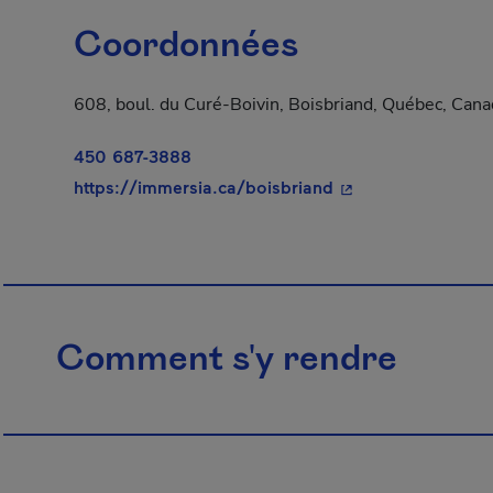
Coordonnées
608, boul. du Curé-Boivin, Boisbriand, Québec, Can
450 687-3888
- Cet hyperlien s'o
https://immersia.ca/boisbriand
Comment s'y rendre