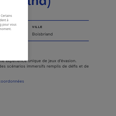
isbriand)
 Certains
dent à
ing pour vous
VILLE
t moment.
e.
Boisbriand
e expérience unique de jeux d’évasion.
des scénarios immersifs remplis de défis et de
 coordonnées