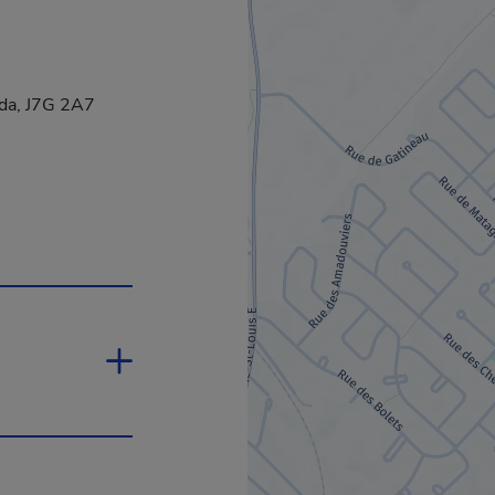
ada, J7G 2A7
uvrira dans une nouvelle fenêtre.