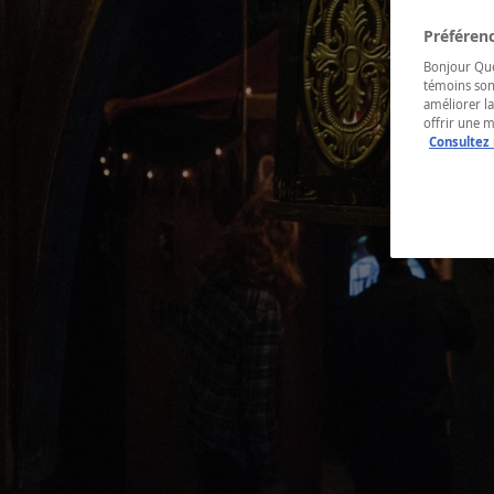
Préférenc
Bonjour Québ
témoins son
améliorer la
offrir une 
Consultez 