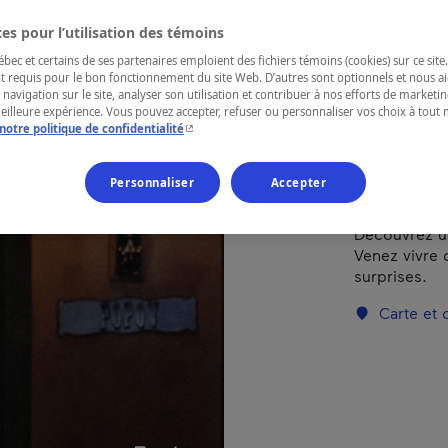
(Bo
es pour l’utilisation des témoins
ec et certains de ses partenaires emploient des fichiers témoins (cookies) sur ce site.
t requis pour le bon fonctionnement du site Web. D’autres sont optionnels et nous ai
 navigation sur le site, analyser son utilisation et contribuer à nos efforts de market
RÉGION
meilleure expérience. Vous pouvez accepter, refuser ou personnaliser vos choix à tou
- Cet hyperlien s'ouvrira dans une nouvelle fenêtr
notre politique de confidentialité
Laurentides
Personnaliser
Accepter
Découvrez un
Venez vivre 
surprises.
Carte et