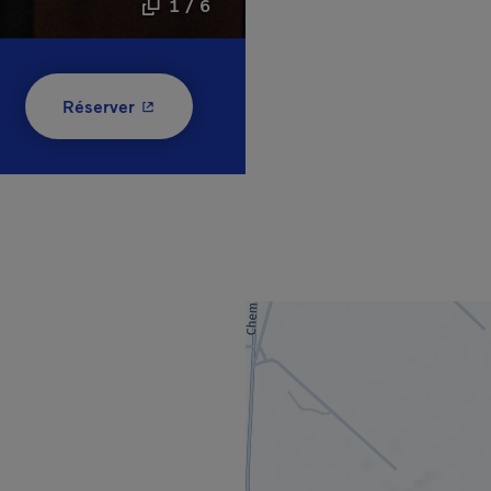
1 / 6
- Cet hyperlien s'ouvrira dans une nouvelle
Réserver