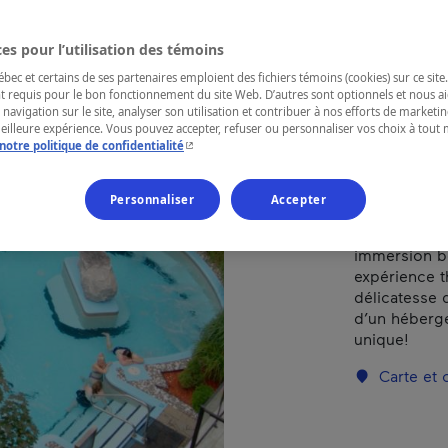
héb
es pour l’utilisation des témoins
ec et certains de ses partenaires emploient des fichiers témoins (cookies) sur ce site.
t requis pour le bon fonctionnement du site Web. D’autres sont optionnels et nous ai
RÉGION
 navigation sur le site, analyser son utilisation et contribuer à nos efforts de market
meilleure expérience. Vous pouvez accepter, refuser ou personnaliser vos choix à tou
Mauricie
- Cet hyperlien s'ouvrira dans une nouvelle fenêtr
notre politique de confidentialité
Personnaliser
Accepter
Découvrez l
immersion bo
expérience t
délicatesse d
d’un héberg
unique!
Carte et