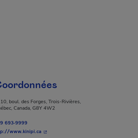
oordonnées
10, boul. des Forges, Trois-Rivières,
a dans une nouvelle fenêtre.
ébec, Canada, G8Y 4W2
9 693-9999
- Cet hyperlien s'ouvrira dans une nouvel
tp://www.kinipi.ca