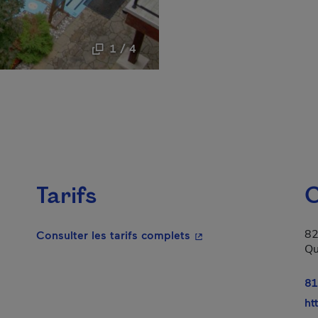
1 / 4
Tarifs
C
82
- Cet hyperlien s'ouvrir
Consulter les tarifs complets
Qu
lien s'ouvrira dans une nouvelle fenêtre.
81
ht