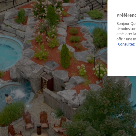
Préférenc
Bonjour Québ
témoins son
améliorer la
offrir une 
Consultez 