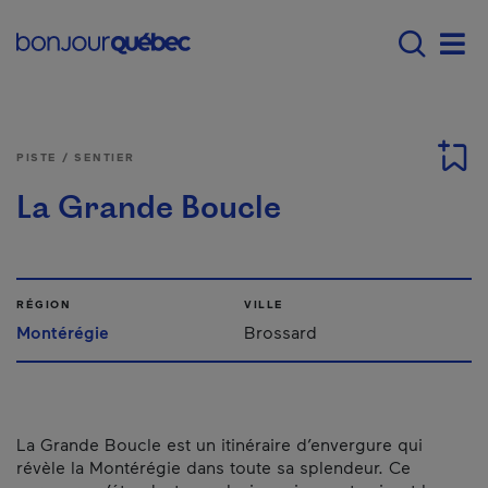
Passer au contenu principal
Main navigation - F
Men
PISTE / SENTIER
La Grande Boucle
RÉGION
VILLE
Montérégie
Brossard
La Grande Boucle est un itinéraire d’envergure qui
révèle la Montérégie dans toute sa splendeur. Ce