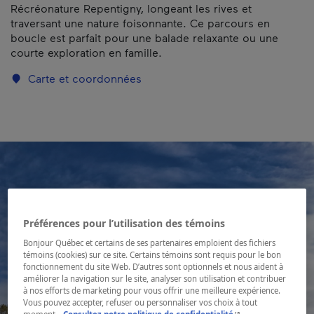
Récréonature Repentigny, longeant les rives et
traversant une nature foisonnante. Ce parcours en
boucle est parfait pour une balade relaxante ou une
courte exploration en famille.
Carte et coordonnées
Préférences pour l’utilisation des témoins
Bonjour Québec et certains de ses partenaires emploient des fichiers
témoins (cookies) sur ce site. Certains témoins sont requis pour le bon
fonctionnement du site Web. D’autres sont optionnels et nous aident à
améliorer la navigation sur le site, analyser son utilisation et contribuer
à nos efforts de marketing pour vous offrir une meilleure expérience.
Vous pouvez accepter, refuser ou personnaliser vos choix à tout
- Cet hyperlien s'ouvr