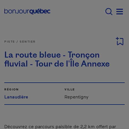
Passer au contenu principal
Main navigation - F
Men
PISTE / SENTIER
La route bleue - Tronçon
fluvial - Tour de l'Île Annexe
RÉGION
VILLE
Lanaudière
Repentigny
Découvrez ce parcours paisible de 2,2 km offert par