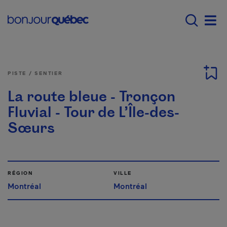
Passer au contenu principal
Main navigation - F
Men
PISTE / SENTIER
La route bleue - Tronçon
Fluvial - Tour de L’Île-des-
Sœurs
RÉGION
VILLE
Montréal
Montréal