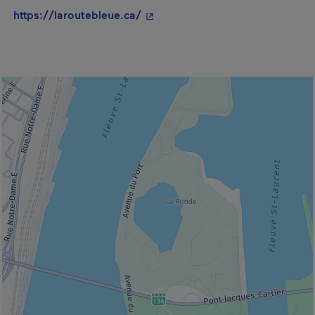
- Cet hyperlien s'ouvrira dans un
https://laroutebleue.ca/