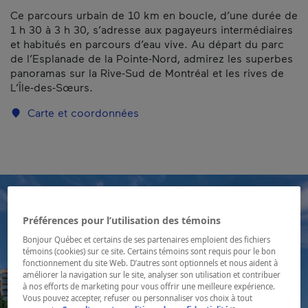
Ce parcours urbain de 10 km en boucle, d’une durée de
1 h 30 à 3 h 30, s’adresse aux pagayeurs intermédiaires
et habitués en parcours d’eau vive. Au départ du parc
de l’Esplanade de la Pointe-Nord, admirez les superbes
panoramas sur la Rive-Sud de Montréal et les rives de
L’Île-des-Sœurs.
Carte et coordonnées
Préférences pour l’utilisation des témoins
Bonjour Québec et certains de ses partenaires emploient des fichiers
témoins (cookies) sur ce site. Certains témoins sont requis pour le bon
fonctionnement du site Web. D’autres sont optionnels et nous aident à
améliorer la navigation sur le site, analyser son utilisation et contribuer
à nos efforts de marketing pour vous offrir une meilleure expérience.
Vous pouvez accepter, refuser ou personnaliser vos choix à tout