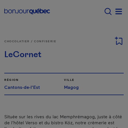
Passer au contenu principal
Main navigation - F
Men
CHOCOLATIER / CONFISERIE
LeCornet
RÉGION
VILLE
Cantons-de-l'Est
Magog
Située sur les rives du lac Memphrémagog, juste à côté
de l’hôtel Verso et du bistro Kóz, notre crèmerie est