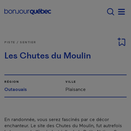
Passer au contenu principal
Main navigation - F
Men
PISTE / SENTIER
Les Chutes du Moulin
RÉGION
VILLE
Outaouais
Plaisance
En randonnée, vous serez fascinés par ce décor
enchanteur. Le site des Chutes du Moulin, fut autrefois