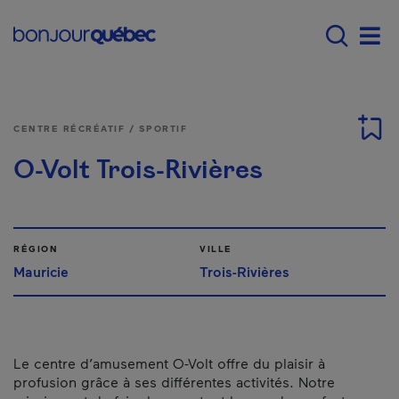
Passer au contenu principal
Main navigation - F
Men
CENTRE RÉCRÉATIF / SPORTIF
O-Volt Trois-Rivières
RÉGION
VILLE
Mauricie
Trois-Rivières
Le centre d’amusement O-Volt offre du plaisir à
profusion grâce à ses différentes activités. Notre