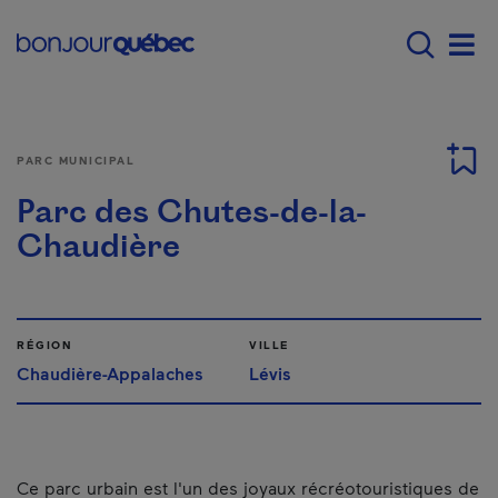
Passer au contenu principal
Main navigation - F
Men
PARC MUNICIPAL
Parc des Chutes-de-la-
Chaudière
RÉGION
VILLE
Chaudière-Appalaches
Lévis
Ce parc urbain est l'un des joyaux récréotouristiques de