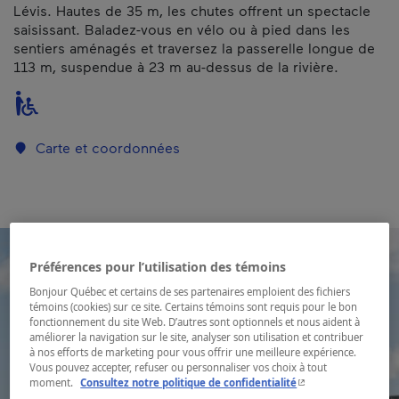
Lévis. Hautes de 35 m, les chutes offrent un spectacle
saisissant. Baladez-vous en vélo ou à pied dans les
sentiers aménagés et traversez la passerelle longue de
113 m, suspendue à 23 m au-dessus de la rivière.
Carte et coordonnées
Préférences pour l’utilisation des témoins
Bonjour Québec et certains de ses partenaires emploient des fichiers
témoins (cookies) sur ce site. Certains témoins sont requis pour le bon
fonctionnement du site Web. D’autres sont optionnels et nous aident à
améliorer la navigation sur le site, analyser son utilisation et contribuer
à nos efforts de marketing pour vous offrir une meilleure expérience.
Vous pouvez accepter, refuser ou personnaliser vos choix à tout
- Cet hyperlien s'ouvr
moment.
Consultez notre politique de confidentialité