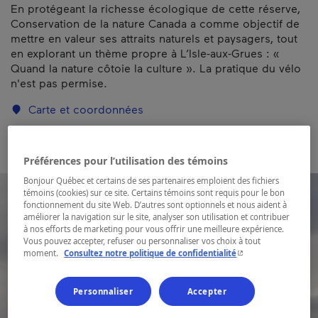
En protégeant la richesse écologique de cette réserve,
Conservation de la nature Canada a comme objectif de
mettre en valeur ses attraits naturels et paysagers, tout
en explorant un thème propre à L’Isle-aux-Grues : «
Quand la nature côtoie la culture ». La pratique du vélo
n'est pas permise.
Carte et coordonnées
Préférences pour l’utilisation des témoins
Bonjour Québec et certains de ses partenaires emploient des fichiers
témoins (cookies) sur ce site. Certains témoins sont requis pour le bon
fonctionnement du site Web. D’autres sont optionnels et nous aident à
améliorer la navigation sur le site, analyser son utilisation et contribuer
à nos efforts de marketing pour vous offrir une meilleure expérience.
Vous pouvez accepter, refuser ou personnaliser vos choix à tout
- Cet hyperlien s'ouvr
moment.
Consultez notre politique de confidentialité
Personnaliser
Accepter