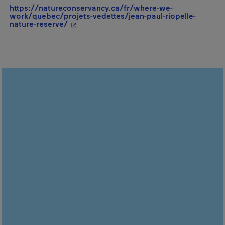
https://natureconservancy.ca/fr/where-we-
work/quebec/projets-vedettes/jean-paul-riopelle-
- Cet hyperlien s'ouvrira dans une nouvel
nature-reserve/