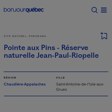
Passer au contenu principal
Main navigation - F
Men
SITE NATUREL, PANORAMA
Pointe aux Pins - Réserve
naturelle Jean-Paul-Riopelle
RÉGION
VILLE
Chaudière-Appalaches
Saint-Antoine-de-l'Isle-aux-
Grues