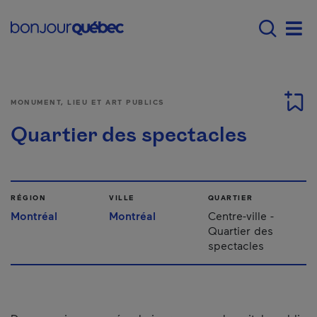
Passer au contenu principal
Main navigation - F
Men
MONUMENT, LIEU ET ART PUBLICS
Quartier des spectacles
RÉGION
VILLE
QUARTIER
Montréal
Montréal
Centre-ville -
Quartier des
spectacles