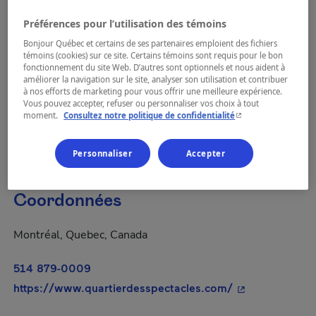
Dates
Préférences pour l’utilisation des témoins
Bonjour Québec et certains de ses partenaires emploient des fichiers
Ouvert toute l'année
témoins (cookies) sur ce site. Certains témoins sont requis pour le bon
fonctionnement du site Web. D’autres sont optionnels et nous aident à
améliorer la navigation sur le site, analyser son utilisation et contribuer
à nos efforts de marketing pour vous offrir une meilleure expérience.
Contacter l'entreprise pour plus de détails
Vous pouvez accepter, refuser ou personnaliser vos choix à tout
- Cet hyperlien s'ouvr
moment.
Consultez notre politique de confidentialité
Personnaliser
Accepter
Coordonnées
Montréal, Quebec, Canada
514 879-0009
- Cet hyperlien
https://www.quartierdesspectacles.com/