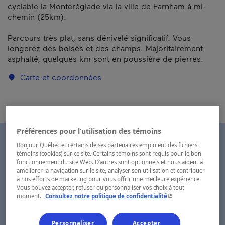
cyclable la Montérégiade via la ville de Farnham à mi-
chemin (25km).
Parcours très plat, sans dénivelé significatif. Vous
longerez des boisés et des champs. Majoritairement
asphalté, quelques km sont en poussière de pierres.
Carte et coordonnées
Préférences pour l’utilisation des témoins
Bonjour Québec et certains de ses partenaires emploient des fichiers
témoins (cookies) sur ce site. Certains témoins sont requis pour le bon
fonctionnement du site Web. D’autres sont optionnels et nous aident à
améliorer la navigation sur le site, analyser son utilisation et contribuer
à nos efforts de marketing pour vous offrir une meilleure expérience.
Vous pouvez accepter, refuser ou personnaliser vos choix à tout
- Cet hyperlien s'ouvr
moment.
Consultez notre politique de confidentialité
Personnaliser
Accepter