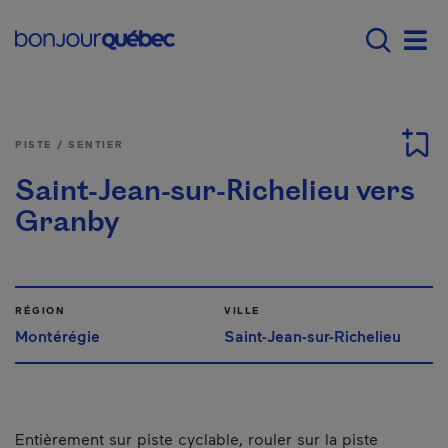
Passer au contenu principal
Main navigation - F
Men
PISTE / SENTIER
Saint-Jean-sur-Richelieu vers
Granby
RÉGION
VILLE
Montérégie
Saint-Jean-sur-Richelieu
Entièrement sur piste cyclable, rouler sur la piste