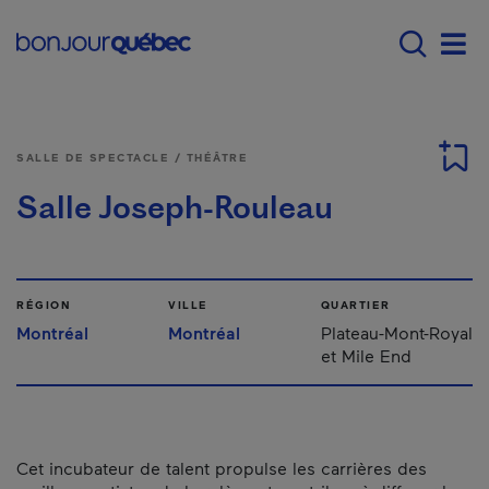
Passer au contenu principal
Main navigation - F
Men
SALLE DE SPECTACLE / THÉÂTRE
Salle Joseph-Rouleau
RÉGION
VILLE
QUARTIER
Montréal
Montréal
Plateau-Mont-Royal
et Mile End
Cet incubateur de talent propulse les carrières des