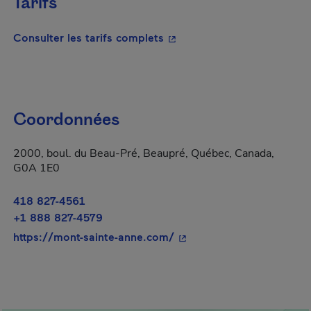
Tarifs
- Cet hyperlien s'ouvrira da
Consulter les tarifs complets
Coordonnées
2000, boul. du Beau-Pré, Beaupré, Québec, Canada,
G0A 1E0
418 827-4561
+1 888 827-4579
- Cet hyperlien s'ouvrira 
https://mont-sainte-anne.com/