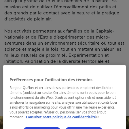
afin qu’il profite de tous les bienfaits de la nature. Sa
mission est de cultiver l’émerveillement des petits et
des grands par le contact avec la nature et la pratique
d’activités de plein air.
Nos activités permettent aux familles de la Capitale-
Nationale et de l’Estrie d’expérimenter des micro-
aventures dans un environnement sécuritaire où tout est
science et magie à la fois, tout en mettant en valeur les
milieux naturels de proximité. Expérimentation et
initiation, valorisation de la diversité territoriale et
culturelle, éveil à la sensibilité écologique, saines
habitudes de vie sont tous des sujets qui nous
passionnent.
Préférences pour l’utilisation des témoins
Bonjour Québec et certains de ses partenaires emploient des fichiers
Carte et coordonnées
témoins (cookies) sur ce site. Certains témoins sont requis pour le bon
fonctionnement du site Web. D’autres sont optionnels et nous aident à
améliorer la navigation sur le site, analyser son utilisation et contribuer
à nos efforts de marketing pour vous offrir une meilleure expérience.
Vous pouvez accepter, refuser ou personnaliser vos choix à tout
- Cet hyperlien s'ouvr
moment.
Consultez notre politique de confidentialité