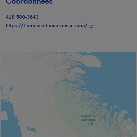
Coordonnées
418 580-3643
- Cet hyperlien s'ouv
https://timoussedansbrousse.com/