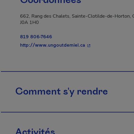
Coordonnées
662, Rang des Chalets, Sainte-Clotilde-de-Horton, 
J0A 1H0
819 806-7646
- Cet hyperlien s'ouv
http://www.ungoutdemiel.ca
Comment s'y rendre
Activités