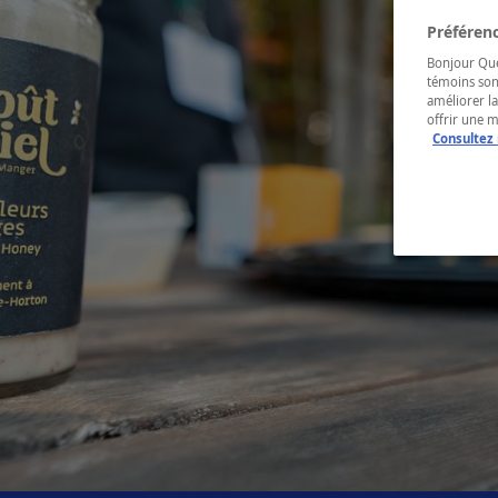
Préférenc
Bonjour Québ
témoins son
améliorer la
offrir une 
Consultez 