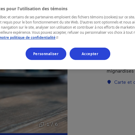
Centre-du-
es pour l’utilisation des témoins
ec et certains de ses partenaires emploient des fichiers témoins (cookies) sur ce site.
t requis pour le bon fonctionnement du site Web. D’autres sont optionnels et nous ai
 navigation sur le site, analyser son utilisation et contribuer à nos efforts de market
meilleure expérience. Vous pouvez accepter, refuser ou personnaliser vos choix à tou
- Cet hyperlien s'ouvrira dans une nouvelle fenêtr
notre politique de confidentialité
Un Goût de M
monde des ab
miel ou en p
Personnaliser
Accepter
La boutique 
allant du mie
mignardises
Carte et
1 / 6