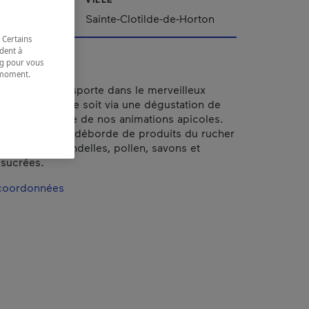
Québec
Sainte-Clotilde-de-Horton
 Certains
dent à
ing pour vous
t moment.
e.
iel, vous transporte dans le merveilleux
eilles. Que ce soit via une dégustation de
articipant à une de nos animations apicoles.
de la miellerie déborde de produits du rucher
l, aromiel, chandelles, pollen, savons et
 sucrées.
 coordonnées