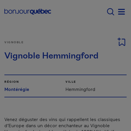
Passer au contenu principal
Main navigation - F
Men
VIGNOBLE
Vignoble Hemmingford
RÉGION
VILLE
Montérégie
Hemmingford
Venez déguster des vins qui rappellent les classiques
d’Europe dans un décor enchanteur au Vignoble