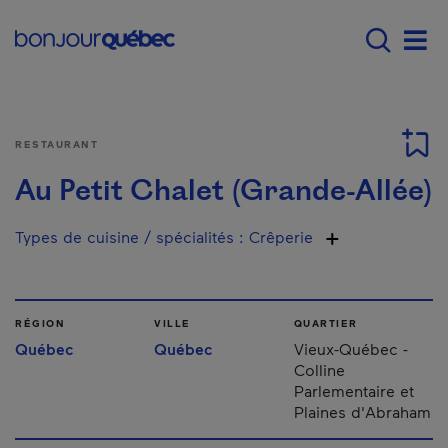
Passer au contenu principal
Main navigation - F
Men
RESTAURANT
Au Petit Chalet (Grande-Allée)
Types de cuisine / spécialités
:
Crêperie
RÉGION
VILLE
QUARTIER
Québec
Québec
Vieux-Québec -
Colline
Parlementaire et
Plaines d'Abraham