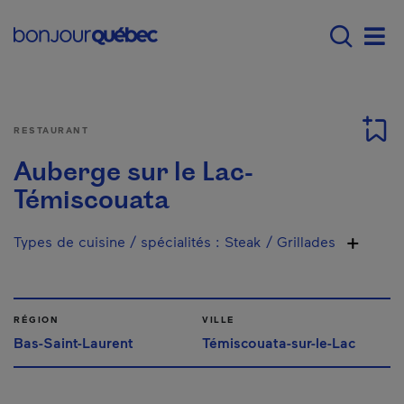
Passer au contenu principal
Main navigation - F
Men
RESTAURANT
Auberge sur le Lac-
Témiscouata
Types de cuisine / spécialités
:
Steak / Grillades
RÉGION
VILLE
Bas-Saint-Laurent
Témiscouata-sur-le-Lac