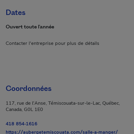
Dates
Ouvert toute l'année
Contacter l'entreprise pour plus de détails
Coordonnées
117, rue de l'Anse, Témiscouata-sur-le-Lac, Québec,
Canada, G0L 1E0
418 854-1616
- Cet h
https://aubergetemiscouata.com/salle-a-manger/