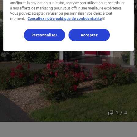
améliorer la navigation sur le site, analyser son utilisation et contribuer
à nos efforts de marketing pour vous offrir une meilleure expérience.
Vous pouvez accepter, refuser ou personnaliser vos choix à tout
- Cet hyperlien s'ouvr
moment.
Consultez notre politique de confidentialité
Personnaliser
Accepter
1 / 4