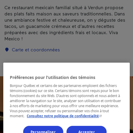
Ce restaurant mexicain familial situé à Verdun propose
des plats faits maison aux saveurs traditionnelles. Dans
une ambiance festive et chaleureuse, on y déguste des
tacos, un guacamole crémeux et d’autres recettes
préparées avec des ingrédients frais et locaux. Viva
Mexico !
Carte et coordonnées
Préférences pour l’utilisation des témoins
Bonjour Québec et certains de ses partenaires emploient des fichiers
témoins (cookies) sur ce site. Certains témoins sont requis pour le bon
fonctionnement du site Web. D’autres sont optionnels et nous aident à
améliorer la navigation sur le site, analyser son utilisation et contribuer
à nos efforts de marketing pour vous offrir une meilleure expérience.
Vous pouvez accepter, refuser ou personnaliser vos choix à tout
- Cet hyperlien s'ouvr
moment.
Consultez notre politique de confidentialité
Personnaliser
Accepter