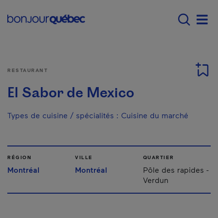
Passer au contenu principal
Main navigation - F
Men
RESTAURANT
El Sabor de Mexico
Types de cuisine / spécialités
:
Cuisine du marché
RÉGION
VILLE
QUARTIER
Montréal
Montréal
Pôle des rapides -
Verdun