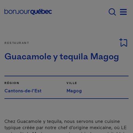
Passer au contenu principal
Main navigation - F
Men
RESTAURANT
Guacamole y tequila Magog
RÉGION
VILLE
Cantons-de-l'Est
Magog
Chez Guacamole y tequila, nous servons une cuisine
typique créée par notre chef d’origine mexicaine, où LE