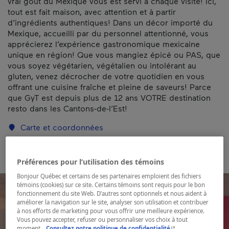
vrai goût du Mexique vous est servi à chaque visite! Ici,
tout est fait maison, avec attention et à partir
d’ingrédients authentiques! Dans un décor importé du
Mexique, accueilli par du personnel attentionné, vous
apprécierez l’expérience gastronomique mexicaine
unique en région! Que vous mangiez épicé ou PAS, que
vous soyez végétarien, végétalien ou intolérant au
gluten, venez décrocher de votre quotidien en vous
offrant une cuisine fraîche et pleine de saveurs! Parce
que GyT est depuis plus de 12 ans VOTRE destination
resto dans les Cantons-de-l’Est!
Carte et coordonnées
Préférences pour l’utilisation des témoins
Bonjour Québec et certains de ses partenaires emploient des fichiers
témoins (cookies) sur ce site. Certains témoins sont requis pour le bon
fonctionnement du site Web. D’autres sont optionnels et nous aident à
améliorer la navigation sur le site, analyser son utilisation et contribuer
à nos efforts de marketing pour vous offrir une meilleure expérience.
Vous pouvez accepter, refuser ou personnaliser vos choix à tout
- Cet hyperlien s'ouvr
moment.
Consultez notre politique de confidentialité