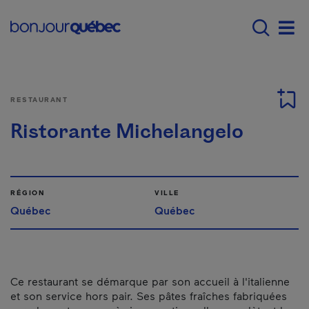
Passer au contenu principal
Main navigation - F
Men
RESTAURANT
Ristorante Michelangelo
RÉGION
VILLE
Québec
Québec
Ce restaurant se démarque par son accueil à l'italienne
et son service hors pair. Ses pâtes fraîches fabriquées