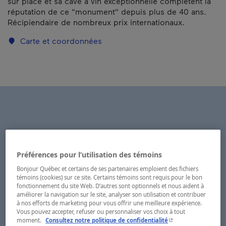
sur place et sa cave à vin exceptionnelle complètent la
réputation de ce "monument" depuis plus de 40 ans.
Récipiendaire de nombreux prix internationaux.
Carte et coordonnées
Préférences pour l’utilisation des témoins
Bonjour Québec et certains de ses partenaires emploient des fichiers
témoins (cookies) sur ce site. Certains témoins sont requis pour le bon
fonctionnement du site Web. D’autres sont optionnels et nous aident à
améliorer la navigation sur le site, analyser son utilisation et contribuer
à nos efforts de marketing pour vous offrir une meilleure expérience.
Vous pouvez accepter, refuser ou personnaliser vos choix à tout
- Cet hyperlien s'ouvr
moment.
Consultez notre politique de confidentialité