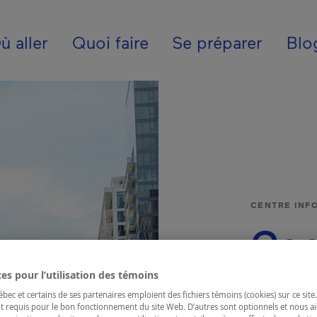
ion - Fr - Canada
ù aller
Quoi faire
Se préparer
Blo
CENTRE INF
Cen
Inf
es pour l’utilisation des témoins
ec et certains de ses partenaires emploient des fichiers témoins (cookies) sur ce site.
t requis pour le bon fonctionnement du site Web. D’autres sont optionnels et nous ai