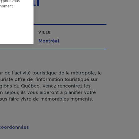
tréal
ing pour vous
t moment.
e.
VILLE
Montréal
 de l’activité touristique de la métropole, le
uriste offre de l’information touristique sur
égions du Québec. Venez rencontrez les
n séjour, ils vous aideront à planifier votre
vous faire vivre de mémorables moments.
 coordonnées