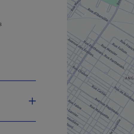
3
'ouvrira dans une nouvelle fenêtre.