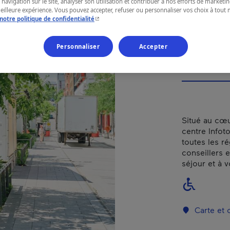
Mon
 navigation sur le site, analyser son utilisation et contribuer à nos efforts de market
meilleure expérience. Vous pouvez accepter, refuser ou personnaliser vos choix à tou
- Cet hyperlien s'ouvrira dans une nouvelle fenêtr
notre politique de confidentialité
Personnaliser
Accepter
RÉGION
Montréal
Situé au cœur
centre Infoto
toutes les r
conseillers e
séjour et à 
Carte et