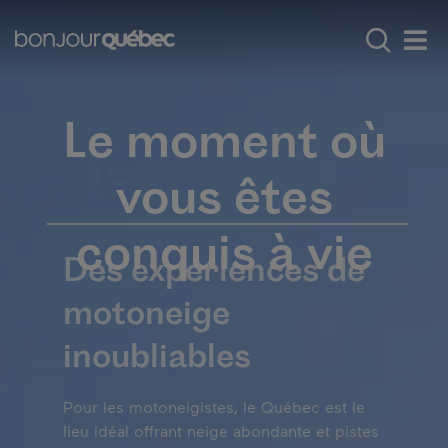
Passer au contenu principal
Main navigation - F
Découvrir le Québec
Expériences phare
Men
Le moment où
vous êtes
conquis à vie
Des expériences de
motoneige
inoubliables
Pour les motoneigistes, le Québec est le
lieu idéal offrant neige abondante et pistes