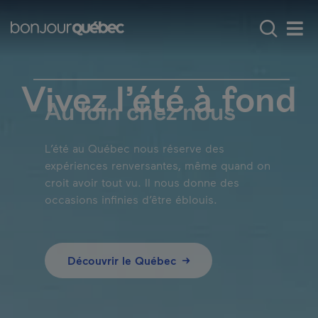
Passer au contenu principal
Main navigation - F
Découvrir le Québec
Vivez l’été à fond
Men
Vivez l’été à fond
​​​​​Au loin chez nous
L’été au Québec nous réserve des
expériences renversantes, même quand on
croit avoir tout vu. Il nous donne des
occasions infinies d’être éblouis.
​​​​​​​​​Découvrir le Québec