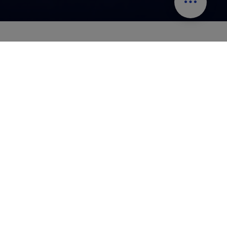
Plein de façons de vivre le
Québec à fond
Cette liste défile automatiquement. Vous pouvez la mettr
Contenu suivant
Pause