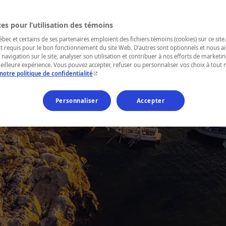
e des
es pour l’utilisation des témoins
ec et certains de ses partenaires emploient des fichiers témoins (cookies) sur ce site.
teurs
t requis pour le bon fonctionnement du site Web. D’autres sont optionnels et nous ai
 navigation sur le site, analyser son utilisation et contribuer à nos efforts de market
meilleure expérience. Vous pouvez accepter, refuser ou personnaliser vos choix à tou
- Cet hyperlien s'ouvrira dans une nouvelle fenêtr
notre politique de confidentialité
Personnaliser
Accepter