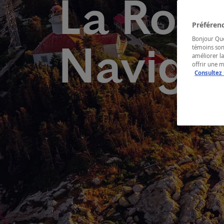
La Rout
Préférenc
Bonjour Québ
Naviga
témoins son
améliorer la
offrir une 
Consultez 