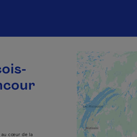
ois-
ncour
r au cœur de la