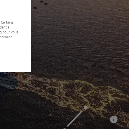
 Certains
dent à
ing pour vous
t moment.
e.