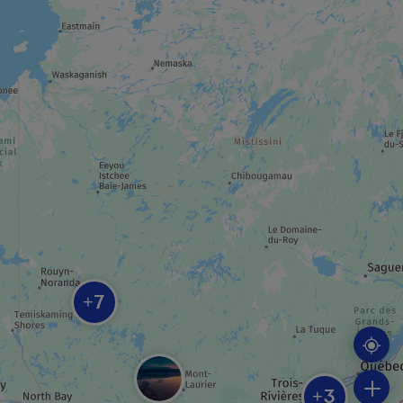
Forêt récréative
CENTRE / GALERIE D'ART
Centre d’exposition VOART
ROUTE / CIRCUIT TOURISTIQUE
Parcours théâtral Val-d’Or vous raconte son
histoire
7
+
PARC RÉGIONAL / MUNICIPAL
Forêt Piché-Lemoine
3
+