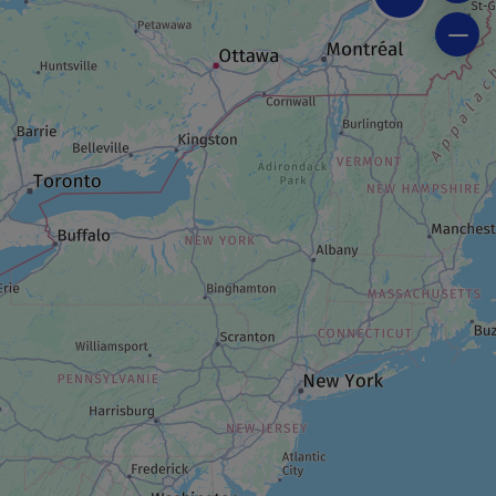
PLAGE
Plage municipale Rotary
JARDIN
Jardins à fleur de peau
HÉBERGEMENT
Kinawit
RESTAURANT
Chocolaterie Choco-Mango