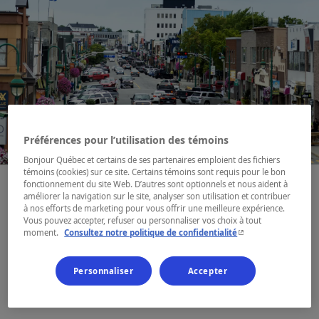
Préférences pour l’utilisation des témoins
Bonjour Québec et certains de ses partenaires emploient des fichiers
témoins (cookies) sur ce site. Certains témoins sont requis pour le bon
fonctionnement du site Web. D’autres sont optionnels et nous aident à
améliorer la navigation sur le site, analyser son utilisation et contribuer
à nos efforts de marketing pour vous offrir une meilleure expérience.
Vous pouvez accepter, refuser ou personnaliser vos choix à tout
Fondée sur un ancien territoire
- Cet hyperlien s'ouvr
moment.
Consultez notre politique de confidentialité
de chasse du peuple Anicinabek,
Val-d’Or est née d’une ruée vers
Personnaliser
Accepter
l’or en 1935.