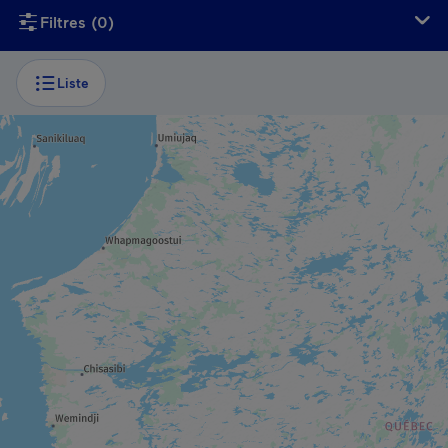
Si vous utilisez un lecteur d’écran, ce contenu n’est malheu
Filtres
(0)
Liste
SITE THÉMATIQUE
Cité de l’Or
RÉSERVE FAUNIQUE
Réserve faunique La Vérendrye
PARC RÉGIONAL / MUNICIPAL