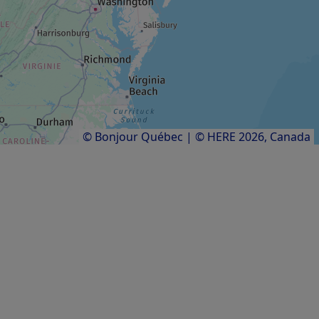
PARC ET RÉSERVE
Parc Belvédère
Résultats
1
à
11
sur
11
© Bonjour Québec
|
© HERE 2026,
Canada