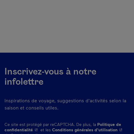
Inscrivez-vous à notre
infolettre
Inspirations de voyage, suggestions d'activités selon la
saison et conseils utiles.
Ce site est protégé par reCAPTCHA. De plus, la
Politique de
- Cet hyperlien s'ouvrira dans une nouvelle fenêtre.
- Cet hy
confidentialité
et les
Conditions générales d'utilisation