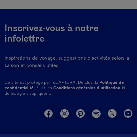
Inscrivez-vous à notre
infolettre
Inspirations de voyage, suggestions d'activités selon la
saison et conseils utiles.
Ce site est protégé par reCAPTCHA. De plus, la
Politique de
- Cet hyperlien s'ouvrira dans une nouvelle fenêtre.
- Cet hy
confidentialité
et les
Conditions générales d'utilisation
de Google s'appliquent.
M