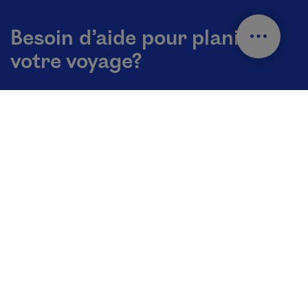
Besoin d’aide pour planifier
votre voyage?
Communiquez avec nos spécialistes de la destination
➔
Pays et langues
Fr - France
Changer la langue du site Internet. La langue actuelle est
0 800 90 77 77
Nous joindre
Politique de confidentialité
Paramètres des témoins
Liens utiles
Médiathèque