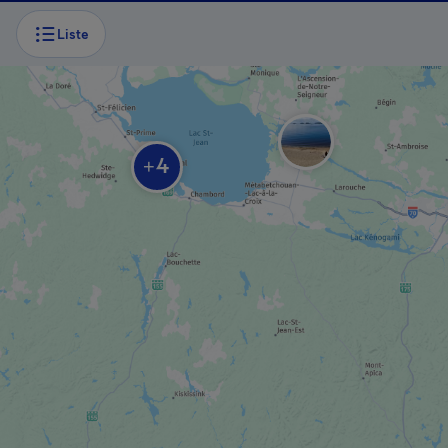
Liste
PISTE / SENTIER
Véloroute des Bleuets
4
+
MANIFESTATION SPORTIVE
La Traversée internationale du lac Saint-
Jean
MUSÉE / SITE HISTORIQUE
Boulangerie Perron – Économusée de la
boulangerie