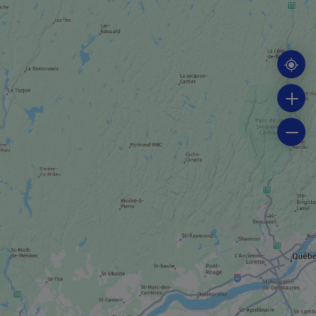
VISITE EN ENTREPRISE
Microbrasserie et distillerie Beemer
PLAGE
Plage de la Pointe Scott
VISITE EN ENTREPRISE
Vignoble la Bonté DiVigne
PATINOIRE
Village sur glace Roberval