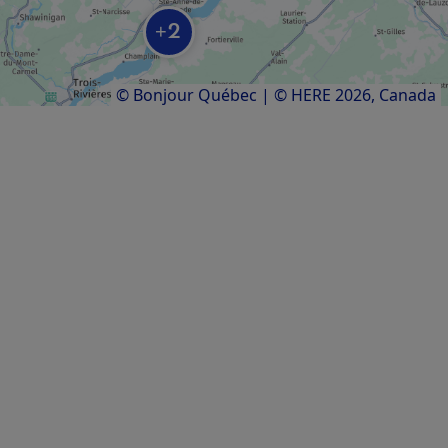
2
+
Résultats
1
à
7
sur
7
© Bonjour Québec
|
© HERE 2026,
Canada