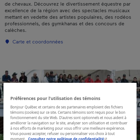
de chevaux. Découvrez le divertissement équestre par
excellence de la région avec des spectacles musicaux
mettant en vedette des artistes populaires, des rodéos
professionnels, des gymkhanas et des concours de
calèches.
Carte et coordonnées
Préférences pour l’utilisation des témoins
Bonjour Québec et certains de ses partenaires emploient des fichiers
témoins (cookies) sur ce site. Certains témoins sont requis pour le bon
fonctionnement du site Web. D’autres sont optionnels et nous aident à
améliorer la navigation sur le site, analyser son utilisation et contribuer
à nos efforts de marketing pour vous offrir une meilleure expérience.
Vous pouvez accepter, refuser ou personnaliser vos choix à tout
- Cet hyperlien s'ouvr
moment.
Consultez notre politique de confidentialité