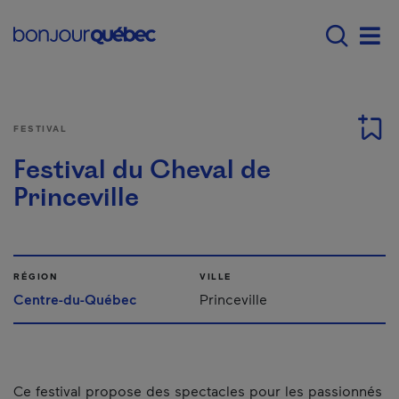
Passer au contenu principal
Main navigation - F
Men
FESTIVAL
Festival du Cheval de
Princeville
RÉGION
VILLE
Centre-du-Québec
Princeville
Ce festival propose des spectacles pour les passionnés