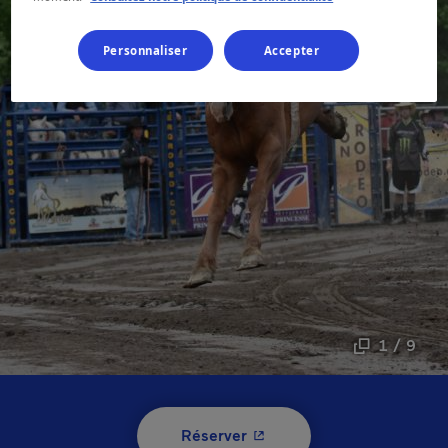
Personnaliser
Accepter
1 / 9
- Cet hyperlien s'ouvrira 
Réserver