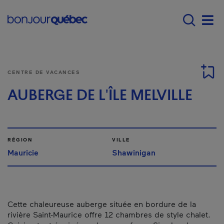
Passer au contenu principal
Main navigation - F
Men
CENTRE DE VACANCES
AUBERGE DE L'ÎLE MELVILLE
RÉGION
VILLE
Mauricie
Shawinigan
Cette chaleureuse auberge située en bordure de la
rivière Saint-Maurice offre 12 chambres de style chalet.