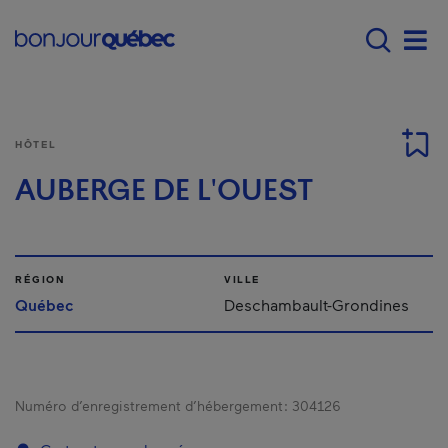
Passer au contenu principal
Main navigation - F
Men
HÔTEL
AUBERGE DE L'OUEST
RÉGION
VILLE
Québec
Deschambault-Grondines
Numéro d’enregistrement d’hébergement :
304126