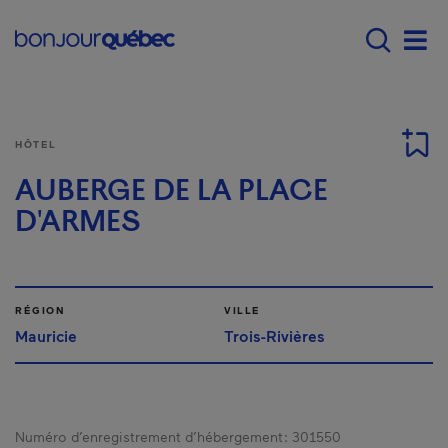
Passer au contenu principal
Main navigation - F
Men
HÔTEL
AUBERGE DE LA PLACE
D'ARMES
RÉGION
VILLE
Mauricie
Trois-Rivières
Numéro d’enregistrement d’hébergement :
301550