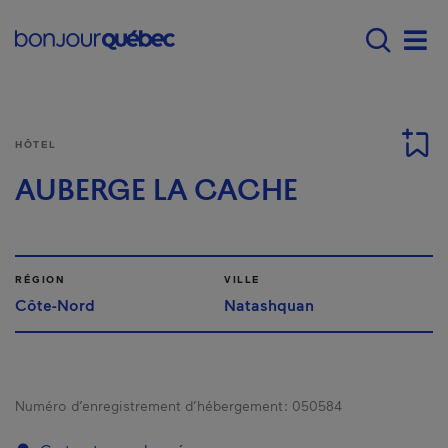
Passer au contenu principal
Main navigation - F
Men
HÔTEL
AUBERGE LA CACHE
RÉGION
VILLE
Côte-Nord
Natashquan
Numéro d’enregistrement d’hébergement :
050584