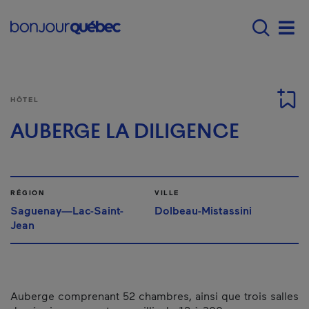
Passer au contenu principal
Main navigation - F
Men
HÔTEL
AUBERGE LA DILIGENCE
RÉGION
VILLE
Saguenay—Lac-Saint-
Dolbeau-Mistassini
Jean
Auberge comprenant 52 chambres, ainsi que trois salles