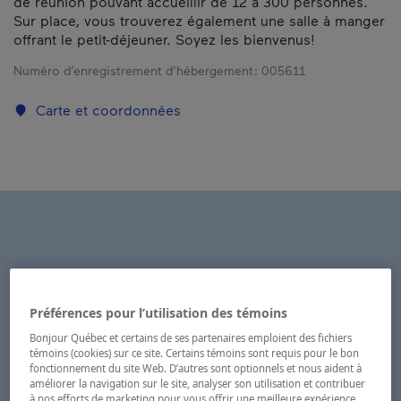
de réunion pouvant accueillir de 12 à 300 personnes.
Sur place, vous trouverez également une salle à manger
offrant le petit-déjeuner. Soyez les bienvenus!
Numéro d’enregistrement d’hébergement :
005611
Carte et coordonnées
Préférences pour l’utilisation des témoins
Bonjour Québec et certains de ses partenaires emploient des fichiers
témoins (cookies) sur ce site. Certains témoins sont requis pour le bon
fonctionnement du site Web. D’autres sont optionnels et nous aident à
améliorer la navigation sur le site, analyser son utilisation et contribuer
à nos efforts de marketing pour vous offrir une meilleure expérience.