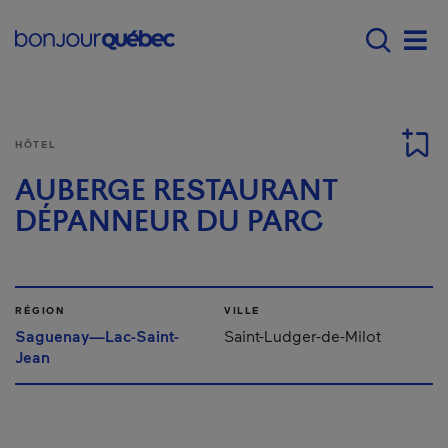
Passer au contenu principal
Main navigation - F
Men
HÔTEL
AUBERGE RESTAURANT
DÉPANNEUR DU PARC
RÉGION
VILLE
Saguenay—Lac-Saint-
Saint-Ludger-de-Milot
Jean