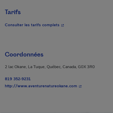
Tarifs
- Cet hyperlien s'ouvrira da
Consulter les tarifs complets
Coordonnées
2 lac Okane, La Tuque, Québec, Canada, G0X 3R0
819 352-9231
- Cet hyperlien s'o
http://www.aventurenatureokane.com