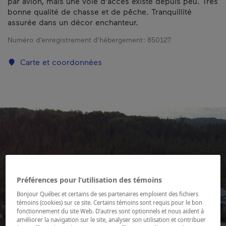
par avion, mais une voie d'accès existe depuis peu. Très
bonne qualité de chasse et de pêche. Tranquillité
assurée dans un décor enchanteur.
Numéro d’enregistrement d’hébergement :
850127
Carte et coordonnées
Préférences pour l’utilisation des témoins
Bonjour Québec et certains de ses partenaires emploient des fichiers
témoins (cookies) sur ce site. Certains témoins sont requis pour le bon
fonctionnement du site Web. D’autres sont optionnels et nous aident à
améliorer la navigation sur le site, analyser son utilisation et contribuer