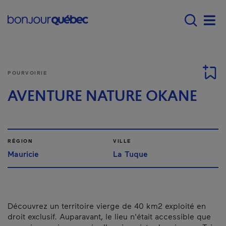
Passer au contenu principal
Main navigation - F
Men
POURVOIRIE
AVENTURE NATURE OKANE
RÉGION
VILLE
Mauricie
La Tuque
Découvrez un territoire vierge de 40 km2 exploité en
droit exclusif. Auparavant, le lieu n'était accessible que