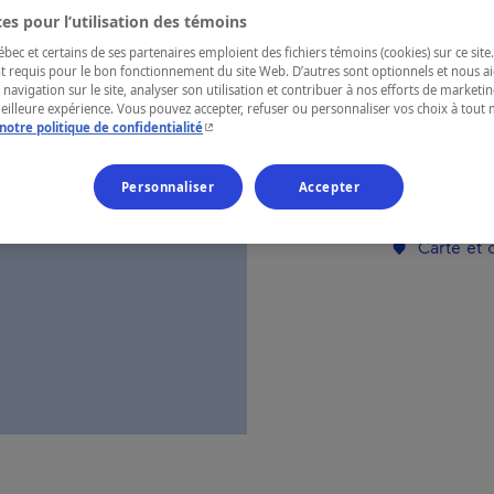
es pour l’utilisation des témoins
ec et certains de ses partenaires emploient des fichiers témoins (cookies) sur ce site.
RÉGION
t requis pour le bon fonctionnement du site Web. D’autres sont optionnels et nous ai
Charlevoix
 navigation sur le site, analyser son utilisation et contribuer à nos efforts de market
meilleure expérience. Vous pouvez accepter, refuser ou personnaliser vos choix à tou
- Cet hyperlien s'ouvrira dans une nouvelle fenêtr
notre politique de confidentialité
Personnaliser
Accepter
Numéro d’enre
Carte et