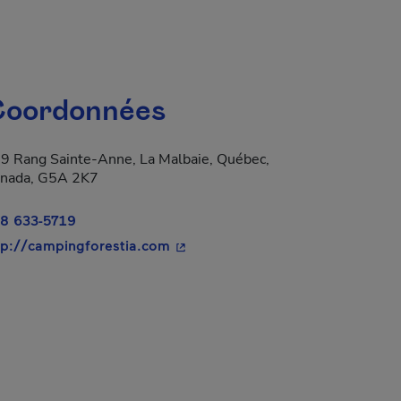
oordonnées
9 Rang Sainte-Anne, La Malbaie, Québec,
nada, G5A 2K7
8 633-5719
- Cet hyperlien s'ouvrira dans une
tp://campingforestia.com