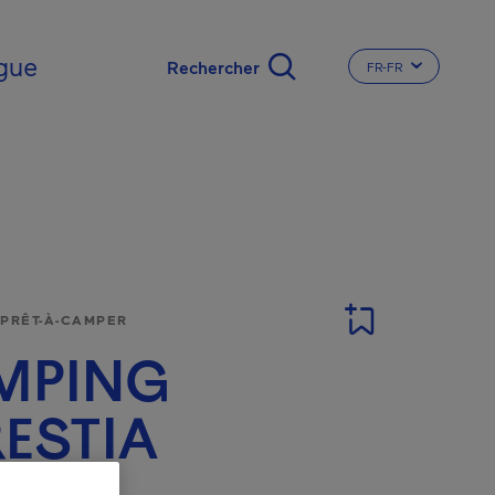
gue
FR-FR
CHANGER LA LA
 PRÊT-À-CAMPER
MPING
ESTIA