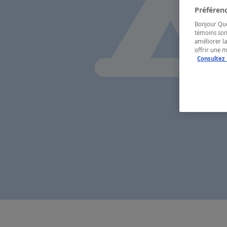
Préférenc
Bonjour Québ
témoins son
améliorer la
offrir une 
Consultez 