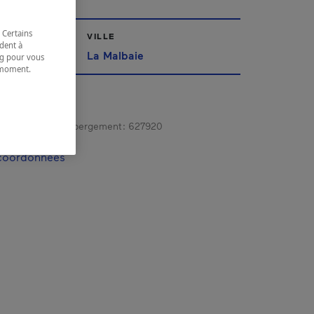
 Certains
VILLE
dent à
La Malbaie
ing pour vous
t moment.
e.
gistrement d’hébergement :
627920
 coordonnées