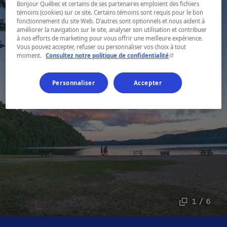
Bonjour Québec et certains de ses partenaires emploient des fichiers
témoins (cookies) sur ce site. Certains témoins sont requis pour le bon
fonctionnement du site Web. D’autres sont optionnels et nous aident à
améliorer la navigation sur le site, analyser son utilisation et contribuer
à nos efforts de marketing pour vous offrir une meilleure expérience.
Vous pouvez accepter, refuser ou personnaliser vos choix à tout
- Cet hyperlien s'ouvr
moment.
Consultez notre politique de confidentialité
Personnaliser
Accepter
1 / 6