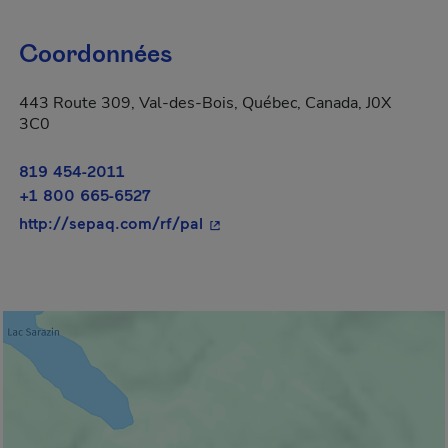
Coordonnées
443 Route 309, Val-des-Bois, Québec, Canada, J0X
3C0
819 454-2011
+1 800 665-6527
- Cet hyperlien s'ouvrira dans u
http://sepaq.com/rf/pal