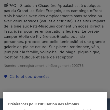
SÉPAQ - Situés en Chaudière-Appalaches, à quelques
pas du Grand lac Saint-François, ces campings offrent
trois boucles avec des emplacements sans service ou
avec deux services (eau et électricité). Les sites impairs
de la baie aux Rats-Musqués donnent un accès direct à
l’eau, idéal pour les embarcations légères. Le prêt-à-
camper Étoile de Rivière-aux-Bluets, pour six
personnes, propose une belle luminosité et une grande
galerie en pleine nature. Sur place : randonnée, vélo,
jeux pour la famille, volley-ball de plage, pique-nique,
location nautique et salle de réception.
Numéro d’enregistrement d’hébergement :
202786
Carte et coordonnées
Préférences pour l’utilisation des témoins