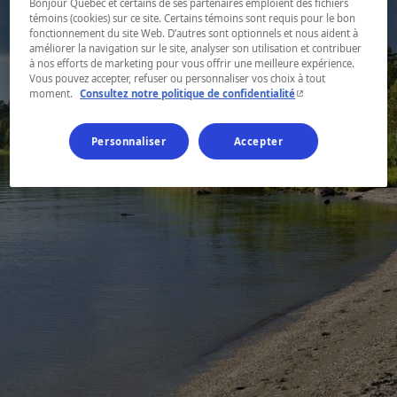
Bonjour Québec et certains de ses partenaires emploient des fichiers
témoins (cookies) sur ce site. Certains témoins sont requis pour le bon
fonctionnement du site Web. D’autres sont optionnels et nous aident à
améliorer la navigation sur le site, analyser son utilisation et contribuer
à nos efforts de marketing pour vous offrir une meilleure expérience.
Vous pouvez accepter, refuser ou personnaliser vos choix à tout
- Cet hyperlien s'ouvr
moment.
Consultez notre politique de confidentialité
Personnaliser
Accepter