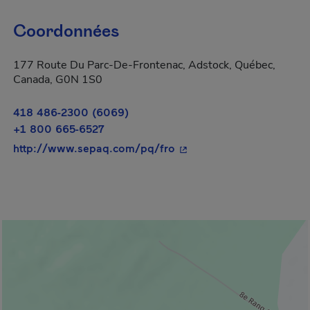
Coordonnées
177 Route Du Parc-De-Frontenac, Adstock, Québec,
Canada, G0N 1S0
418 486-2300 (6069)
+1 800 665-6527
- Cet hyperlien s'ouvrira 
http://www.sepaq.com/pq/fro