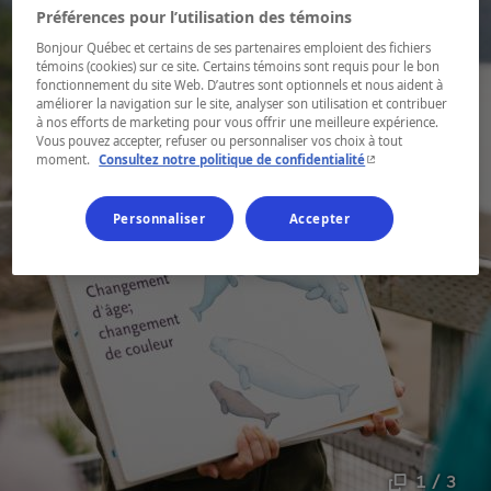
Préférences pour l’utilisation des témoins
Bonjour Québec et certains de ses partenaires emploient des fichiers
témoins (cookies) sur ce site. Certains témoins sont requis pour le bon
fonctionnement du site Web. D’autres sont optionnels et nous aident à
améliorer la navigation sur le site, analyser son utilisation et contribuer
à nos efforts de marketing pour vous offrir une meilleure expérience.
Vous pouvez accepter, refuser ou personnaliser vos choix à tout
- Cet hyperlien s'ouvr
moment.
Consultez notre politique de confidentialité
Personnaliser
Accepter
1 / 3