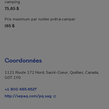
camping
75,85 $
Prix maximum par nuitée prêt-à-camper
195 $
Coordonnées
1121 Route 172 Nord, Sacré-Coeur, Québec, Canada,
G0T 1Y0
+1 800 665-6527
- Cet hyperlien s'ouvrira dans 
http://sepaq.com/pq.sag