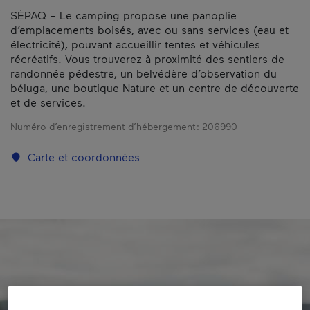
SÉPAQ – Le camping propose une panoplie
d’emplacements boisés, avec ou sans services (eau et
électricité), pouvant accueillir tentes et véhicules
récréatifs. Vous trouverez à proximité des sentiers de
randonnée pédestre, un belvédère d’observation du
béluga, une boutique Nature et un centre de découverte
et de services.
Numéro d’enregistrement d’hébergement :
206990
Carte et coordonnées