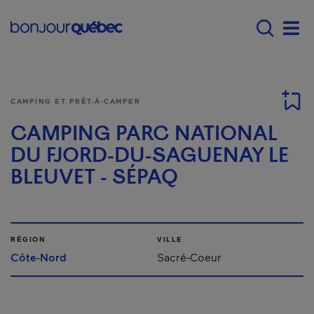
Passer au contenu principal
Main navigation - F
Men
CAMPING ET PRÊT-À-CAMPER
CAMPING PARC NATIONAL
DU FJORD-DU-SAGUENAY LE
BLEUVET - SÉPAQ
RÉGION
VILLE
Côte-Nord
Sacré-Coeur